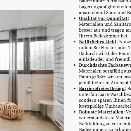
Badezimmer herauszuhole
Lagerungsmöglichkeiten
ausreichend Stau- und 
Qualität vor Quantität
:
Materialien und Sanitäro
besser aus und tragen an
Ihrem Badezimmer bei.
Natürliches Licht
:
Nutzen
indem Sie Fenster oder 
Dadurch wirkt der Raum 
einladender und freundl
Durchdachte Farbausw
Materialen sorgfältig au
Raum größer wirken lass
gemütlicheren Atmosphä
Barrierefreies Design
:
Bo
unterfahrbare Waschbeck
sondern sparen Ihnen für
kostspielige Umbauarbei
Robuste Materialien
:
Ve
widerstandsfeste Materi
Kalkbildung zu vermeide
Badezimmers zu erhöhe